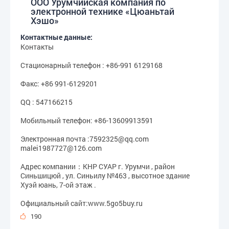
ООО Урумчийская компания по
электронной технике «Цюаньтай
Хэшо»
Контактные данные:
Контакты
Cтационарный телефон : +86-991 6129168
Факс: +86 991-6129201
QQ : 547166215
Мобильный телефон: +86-13609913591
Электронная почта :7592325@qq.com
malei1987727@126.com
Адрес компании：КНР СУАР г. Урумчи , район
Синьшицюй , ул. Синьилу №463 , высотное здание
Хуэй юань, 7-ой этаж .
Официальный сайт:www.5go5buy.ru
190