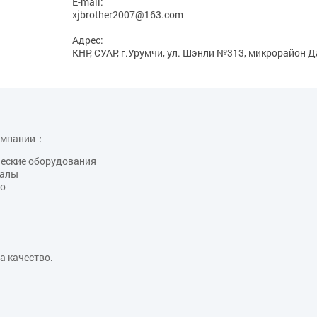
E-mail:
xjbrother2007@163.com
Адрес:
КНР, СУАР, г.Урумчи, ул. Шэнли №313, микрорайон 
компании：
еские оборудования
иалы
во
а качество.