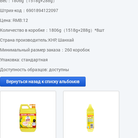
Вес：1806g（1518g+288g）
Штрих-код：6901894122097
Цена: RMB:12
Количество в коробке：1806g（1518g+288g）*8шт
Страна производитель:КНР, Шанхай
Минимальный размер заказа：260 коробок
Упаковка: стандартная
Доступность образцов: доступны
Вернуться назад к списку альбомов