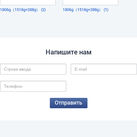
1806g（1518g+288g） (2)
1806g（1518g+288g） (1)
Напишите нам