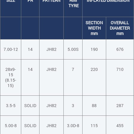
SIZE
PR
PATTERN
RIM
INFLATED DIMENSION
TYRE
SECTION
OVERALL
WIDTH
DIAMETER
mm
mm
7.00-12
14
JH82
5.00S
190
676
28x9-
14
JH82
7
220
710
15
(8.15-
15)
3.5-5
SOLID
JH82
3
88
287
5.00-8
SOLID
JH82
3.0D-8
115
455