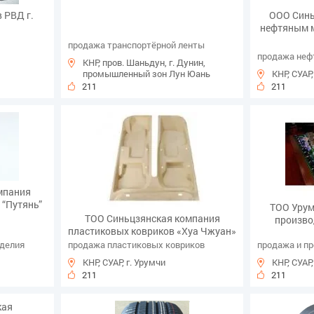
 РВД г.
ООО Синь
нефтяным 
продажа транспортёрной ленты
продажа неф
КНР, пров. Шаньдун, г. Дунин,
промышленный зон Лун Юань
КНР, СУАР,
211
211
мпания
 “Путянь”
ТОО Урум
ТОО Синьцзянская компания
произво
пластиковых ковриков «Хуа Чжуан»
зделия
продажа пластиковых ковриков
продажа и п
КНР, СУАР, г. Урумчи
КНР, СУАР,
211
211