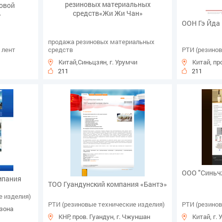
резиновых материальных
овой
средств«Жи Жи Чан»
»
ООН Гэ Йда
продажа резиновых материальных
 лент
средств
РТИ (резинов
Китай,Синьцзян, г. Урумчи
Китай, пр
211
211
ООО "Синьч
мпания
ТОО Гуандунский компания «Бантэ»
е изделия)
РТИ (резиновые технические изделия)
РТИ (резинов
 зона
КНР, пров. Гуандун, г. Чжуншан
Китай, г.