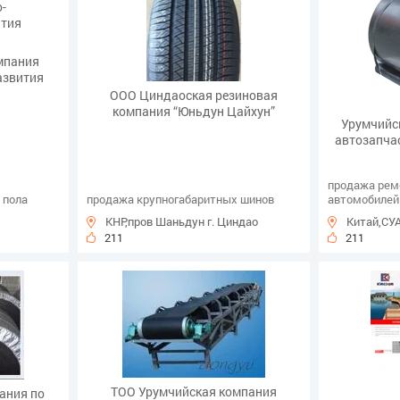
мпания
азвития
ООО Циндаоская резиновая
компания “Юньдун Цайхун”
Урумчийс
автозапча
продажа рем
 пола
продажа крупногабаритных шинов
автомобилей
КНР,пров Шаньдун г. Циндао
Китай,СУА
211
211
ТОО Урумчийская компания
ания по