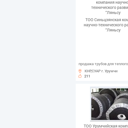
ТОО Синьцзянская ко
научно-технического р
“Ляньсу
продажа трубов для теплого
КНР,СУАР г. Урумчи
211
ТОО Урумчийская комп