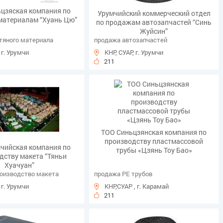
цзяская компания по
Урумчийский коммерческий отдел
материалам “Хуань Цю”
по продажам автозапчастей “Синь
Жуйсин”
тяного материала
продажа автозапчастей
 г. Урумчи
КНР, СУАР, г. Урумчи
211
ТОО Синьцзянская компания по
производству пластмассовой
чийская компания по
трубы «Цзянь Тоу Бао»
дству макета “Тяньи
Хуачуан”
роизводство макета
продажа PE трубов
 г. Урумчи
КНР,СУАР , г. Карамай
211