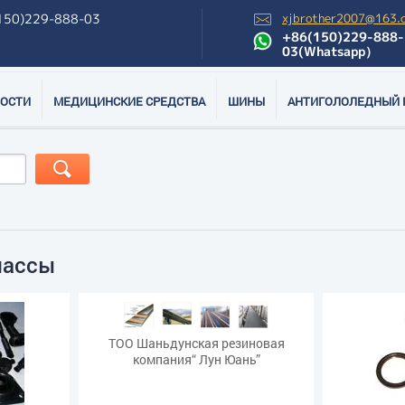
150)229-888-03
xjbrother2007@163.
+86(150)229-888-
03(Whatsapp）
ОСТИ
МЕДИЦИНСКИЕ СРЕДСТВА
ШИНЫ
АНТИГОЛОЛЕДНЫЙ 
массы
ТОО Шаньдунская резиновая
компания“ Лун Юань”