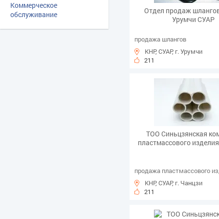
Коммерческое
Отдел продаж шлангов
обслуживание
Урумчи СУАР
продажа шлангов
КНР, СУАР, г. Урумчи
211
ТОО Синьцзянская ко
пластмассового изделия
продажа пластмассового и
КНР, СУАР, г. Чанцзи
211