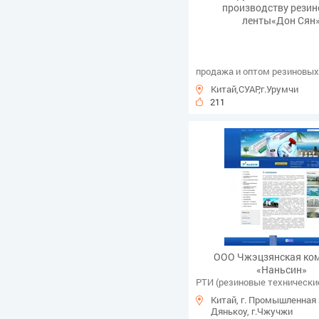
производству резин
ленты«Дон Сян
продажа и оптом резиновых
Китай,СУАР,г.Урумчи
211
ООО Чжэцзянская ко
«Наньсин»
РТИ (резиновые технически
Китай, г. Промышленная
Дянькоу, г.Чжучжи