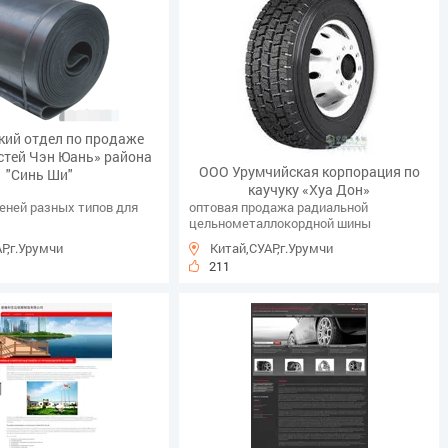
кий отдел по продаже
стей Чэн Юань» района
ООО Урумчийская корпорация по
"Синь Ши"
каучуку «Хуа Дон»
еней разных типов для
оптовая продажа радиальной
цельнометаллокордной шины
Р,г.Урумчи
Китай,СУАР,г.Урумчи
211