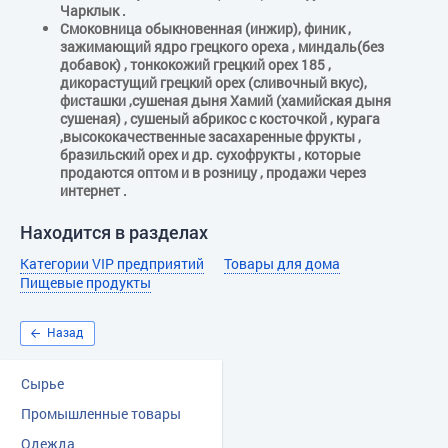
Чарклык .
Смоковница обыкновенная (инжир), финик ,
зажимающий ядро грецкого ореха , миндаль(без
добавок) , тонкокожий грецкий орех 185 ,
дикорастущий грецкий орех (сливочный вкус),
фисташки ,сушеная дыня Хамий (хамийская дыня
сушеная) , сушеный абрикос с косточкой , курага
,высококачественные засахаренные фрукты ,
бразильский орех и др. сухофрукты , которые
продаются оптом и в розницу , продажи через
интернет .
Находится в разделах
Категории VIP предприятий
Товары для дома
Пищевые продукты
Назад
Сырье
Промышленные товары
Одежда