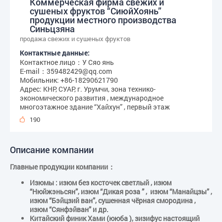
Коммерческая фирма свежих и
сушеных фруктов “СиюйХоянь”
продукции местного производства
Синьцзяна
продажа свежих и сушеных фруктов
Контактные данные:
Контактное лицо：У Сяо янь
Е-mail：359482429@qq.com
Мобильник: +86-18290621790
Адрес: КНР, СУАР, г. Урумчи, зона технико-
экономического развития , международное
многоэтажное здание “Хайхун” , первый этаж
190
Описание компании
Главные продукции компании：
Изюмы : изюм без косточек светлый , изюм
“Нюйжэньсян”, изюм “Дикая роза ” , изюм “Манайцзы” ,
изюм “Бэйцзий ван”, сушенная чёрная смородина ,
изюм “Сянфэйван” и др.
Китайский финик Хами (ююба ), зизифус настоящий