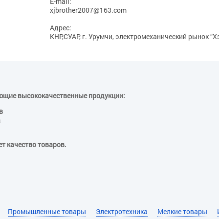
E-mail:
xjbrother2007@163.com
Адрес:
КНР,СУАР, г. Урумчи, электромеханический рынок “Х
щие высококачественные продукции:
в
а
т качество товаров.
Промышленные товары
Электротехника
Мелкие товары