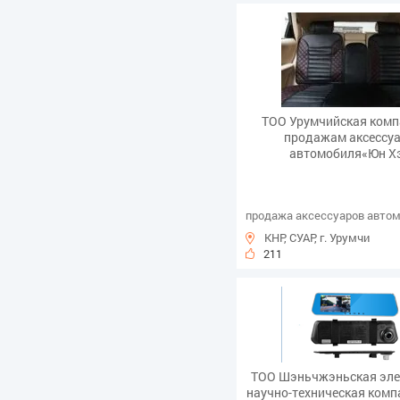
ТОО Урумчийская комп
продажам аксессу
автомобиля«Юн Х
продажа аксессуаров авто
КНР, СУАР, г. Урумчи
211
ТОО Шэньчжэньская эле
научно-техническая комп