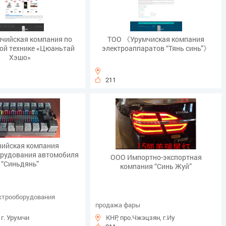
чийская компания по
ТОО 《Урумчиская компания
ой технике «Цюаньтай
электроаппаратов “Тянь синь”》
Хэшо»
211
чийская компания
орудования автомобиля
ООО Импортно-экспортная
“Синьдянь”
компания “Синь Жуй”
ктрооборудования
продажа фары
 г. Урумчи
КНР, про.Чжэцзян, г.Иу