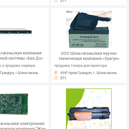
211
чжэньская компания
ООО Шэньчжэньская научно-
ной системы «Бао Дэ»
техническая компания «Хуагун»
о и продажа сервера
продажа тонера для принтера
.Гуандун, г.Шэньчжэнь
КНР, пров.Гуандон, г. Шэньчжэнь
211
жэньская электронная
ническая компания “Жэн