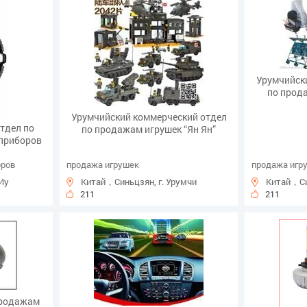
Урумчийск
по прод
Урумчийский коммерческий отдел
тдел по
по продажам игрушек “Ян Ян”
приборов
оров
продажа игрушек
продажа игр
Иу
Китай，Синьцзян, г. Урумчи
Китай，Си
211
211
продажам