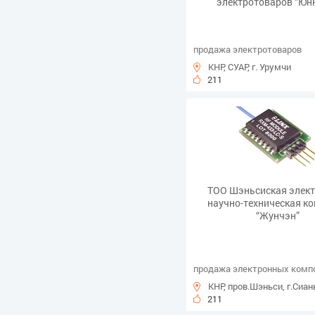
электротоваров “Юн
продажа электротоваров
КНР, СУАР, г. Урумчи
211
ТОО Шэньсиская элек
научно-техническая к
“Жунчэн”
продажа электронных комп
КНР, пров.Шэньси, г.Сиан
211