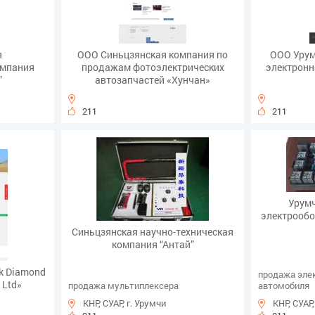
я
ООО Синьцзянская компания по
ООО Урум
омпания
продажам фотоэлектрических
электронн
”
автозапчастей «Хунчан»
211
211
Урум
электрооб
Синьцзянская научно-техническая
компания “Антай”
ck Diamond
продажа эле
 Ltd»
продажа мультиплексера
автомобиля
КНР, СУАР, г. Урумчи
КНР, СУАР,