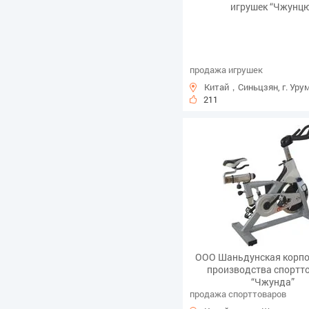
игрушек “Чжунц
продажа игрушек
Китай，Синьцзян, г. Уру
211
ООО Шаньдунская корпо
производства спортт
“Чжунда”
продажа спорттоваров