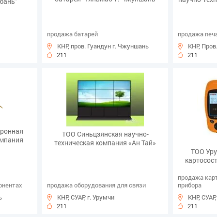
юань”
продажа батарей
продажа печ
КНР, пров. Гуандун г. Чжуншань
КНР, Пров
211
211
тронная
ТОО Синьцзянская научно-
омпания
техническая компания «Ан Тай»
ТОО Ур
картосос
продажа кар
онентах
продажа оборудования для связи
прибора
ь
КНР, СУАР, г. Урумчи
КНР, СУАР,
211
211