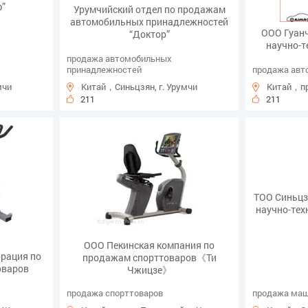
ю”
Урумчийский отдел по продажам
автомобильных принадлежностей
ООО Гуан
“Доктор”
научно-т
продажа автомобильных
принадлежностей
продажа авт
мчи
Китай，Синьцзян, г. Урумчи
Китай，пр
211
211
ТОО Синьцз
научно-тех
ООО Пекинская компания по
рация по
продажам спорттоваров《Ти
оваров
Чжицзе》
продажа спорттоваров
продажа ма