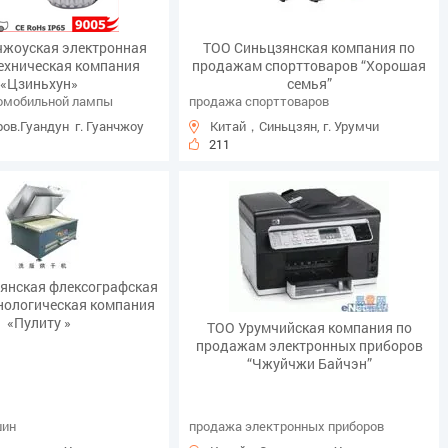
чжоуская электронная
ТОО Синьцзянская компания по
ехническая компания
продажам спорттоваров “Хорошая
«Цзиньхун»
семья”
омобильной лампы
продажа спорттоваров
ов.Гуандун г. Гуанчжоу
Китай，Синьцзян, г. Урумчи
211
янская флексографская
нологическая компания
«Пулиту »
ТОО Урумчийская компания по
продажам электронных приборов
“Чжуйчжи Байчэн”
шин
продажа электронных приборов