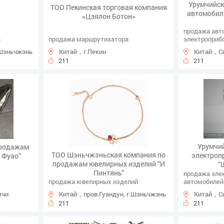
Урумчийск
ТОО Пекинская торговая компания
автомобил
«Цзялон Ботон»
продажа авт
а
продажа маршрутизатора
электроприб
 Шэньчжэнь
Китай，г.Пекин
Китай，Си
211
211
Урумчи
продажам
ТОО Шэньчжэньская компания по
электроп
 Фуао”
продажам ювелирных изделий “И
“
Пинтянь”
продажа эле
продажа ювелирных изделий
автомобилей
мчи
Китай，пров.Гуандун, г.Шэньчжэнь
Китай，Си
211
211