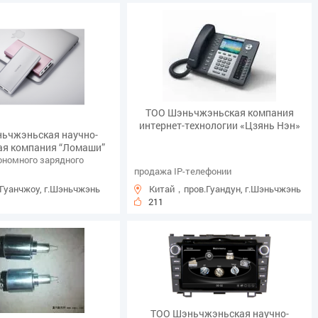
ТОО Шэньчжэньская компания
интернет-технологии «Цзянь Нэн»
ьчжэньская научно-
ая компания “Ломаши”
ономного зарядного
продажа IP-телефонии
.Гуанчжоу, г.Шэньчжэнь
Китай，пров.Гуандун, г.Шэньчжэнь
211
ТОО Шэньчжэньская научно-