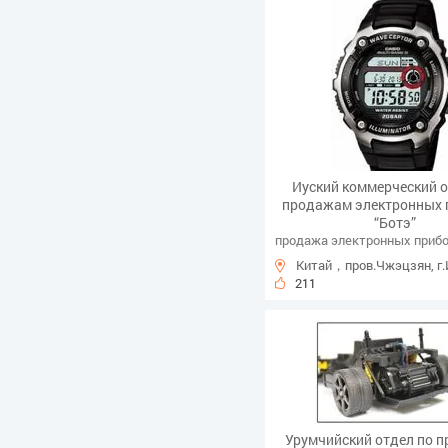
Иуский коммерческий о
продажам электронных 
“Ботэ”
продажа электронных приб
Китай，пров.Чжэцзян, г.
211
Урумчийский отдел по 