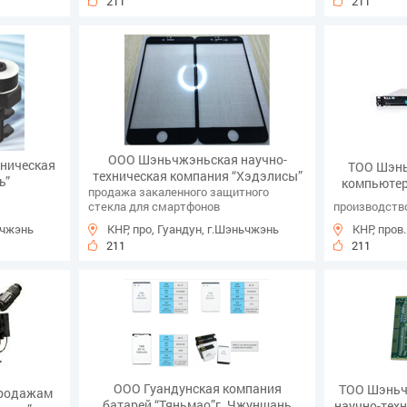
211
211
ООО Шэньчжэньская научно-
ническая
ТОО Шэнь
техническая компания “Хэдэлисы”
ь”
компьютер
продажа закаленного защитного
стекла для смартфонов
производств
ьчжэнь
КНР, про, Гуандун, г.Шэньчжэнь
КНР, пров
211
211
ООО Гуандунская компания
ТОО Шэньч
продажам
батарей “Тяньмао”г. Чжуншань
научно-тех