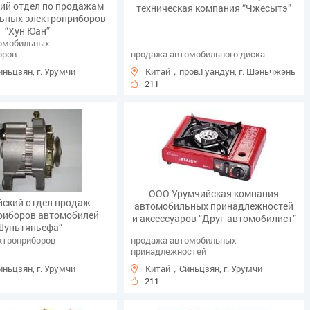
ий отдел по продажам
техническая компания “Чжесытэ”
ьных электроприборов
“Хун Юан”
омобильных
оров
продажа автомобильного диска
ньцзян, г. Урумчи
Китай，пров.Гуандун, г. Шэньчжэнь
211
ООО Урумчийская компания
йский отдел продаж
автомобильных принадлежностей
риборов автомобилей
и аксессуаров “Друг-автомобилист”
Шуньтяньефа”
ктроприборов
продажа автомобильных
принадлежностей
ньцзян, г. Урумчи
Китай，Синьцзян, г. Урумчи
211