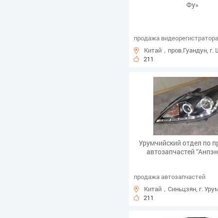
Фу»
продажа видеорегистратор
Китай，пров.Гуандун, г.
211
Урумчийский отдел по 
автозапчастей “Анпэн
продажа автозапчастей
Китай，Синьцзян, г. Уру
211