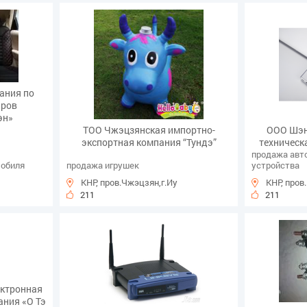
ания по
аров
эн»
ТОО Чжэцзянская импортно-
ООО Шэн
экспортная компания “Тундэ”
техническ
продажа авт
мобиля
продажа игрушек
устройства
КНР, пров.Чжэцзян,г.Иу
КНР, пров
211
211
ктронная
ания «О Тэ