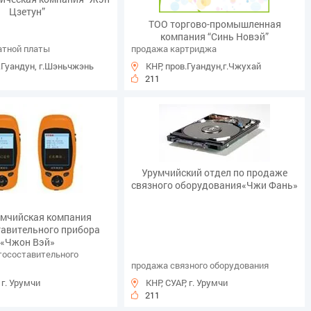
Цзетун”
ТОО торгово-промышленная
компания “Синь Новэй”
атной платы
продажа картриджа
.Гуандун, г.Шэньчжэнь
КНР, пров.Гуандун,г.Чжухай
211
Урумчийский отдел по продаже
связного оборудования«Чжи Фань»
умчийская компания
тавительного прибора
«Чжон Вэй»
тосоставительного
продажа связного оборудования
 г. Урумчи
КНР, СУАР, г. Урумчи
211