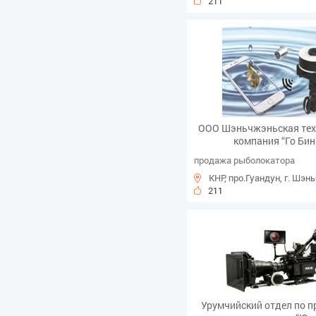
211
ООО Шэньчжэньская тех
компания “Го Бин
продажа рыболокатора
КНР, про.Гуандун, г. Шэн
211
Урумчийский отдел по 