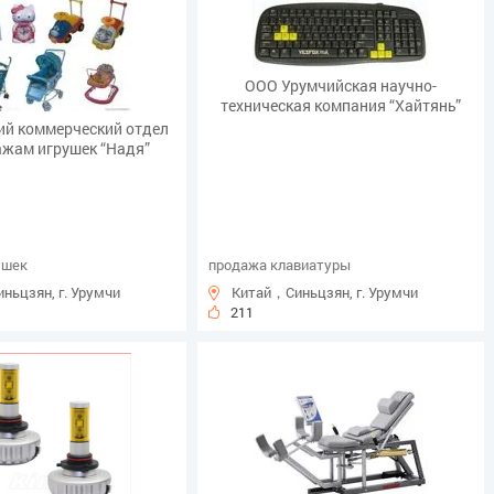
ООО Урумчийская научно-
техническая компания “Хайтянь”
ий коммерческий отдел
ажам игрушек “Надя”
ушек
продажа клавиатуры
ньцзян, г. Урумчи
Китай，Синьцзян, г. Урумчи
211