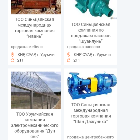
ТОО Синьцзянская
ТОО Синьцзянская
международная
компания по
торговая компания
продажам насосов
“Ивань”
“Шуанлунь”
продажа мебели
продажа насосов
КНР, СУАР, г. Урумчи
КНР, СУАР, г. Урумчи
211
211
ТОО Синьцзянская
международная
ТОО Урумчийская
торговая компания
компания
“Шэн Дажуньхэ”
электромеханического
оборудования “Дун
янь”
продажа центробежного