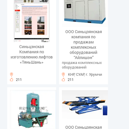
ООО Синьцзянская
компания по
продажам
Синьцзнская
комплексных
Компания по
оборудований
изготовлению лифтов
“Айлишэн”
«ТяньШань»
продажа комплексных
оборудований
КНР, СУАР, г. Урумчи
211
211
ООО Синьцзянская