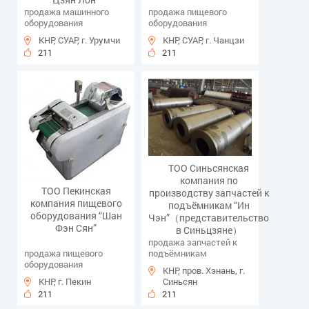
продажа машинного
продажа пищевого
оборудования
оборудования
КНР, СУАР, г. Урумчи
КНР, СУАР, г. Чанцзи
211
211
ТОО Синьсянская
компания по
ТОО Пекинская
производству запчастей к
компания пищевого
подъёмникам “Ин
оборудования “Шан
Чэн”（представительство
Фэн Сян”
в Синьцзяне）
продажа запчастей к
продажа пищевого
подъёмникам
оборудования
КНР, пров. Хэнань, г.
КНР, г. Пекин
Синьсян
211
211