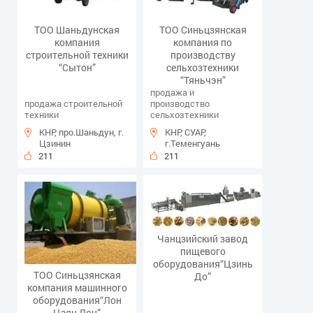
ТОО Шаньдунская
ТОО Синьцзянская
компания
компания по
строительной техники
производству
“Сытон”
сельхозтехники
“Тяньчэн”
продажа и
продажа строительной
производство
техники
сельхозтехники
КНР, про.Шаньдун, г.
КНР, СУАР,
Цзинин
г.Теменгуань
211
211
Чанцзийский завод
пищевого
оборудования“Цзинь
ТОО Синьцзянская
До”
компания машинного
оборудования“Лон
Цзян Лон”