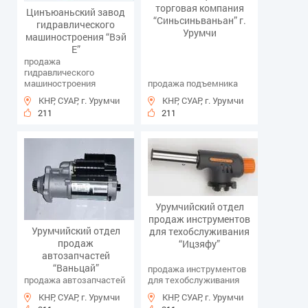
торговая компания
Цинъюаньский завод
“Синьсиньваньан” г.
гидравлического
Урумчи
машиностроения “Вэй
Е”
продажа
гидравлического
машиностроения
продажа подъемника
КНР, СУАР, г. Урумчи
КНР, СУАР, г. Урумчи
211
211
Урумчийский отдел
продаж инструментов
Урумчийский отдел
для техобслуживания
продаж
“Ицзяфу”
автозапчастей
“Ваньцай”
продажа инструментов
продажа автозапчастей
для техобслуживания
КНР, СУАР, г. Урумчи
КНР, СУАР, г. Урумчи