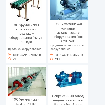
ТОО Урумчийская
ТОО Урумчийская
компания
компания по
механического
продажам
оборудования “Ню
оборудования “Чжун
Луньган”
Наньида”
продажа механического
продажа оборудования
оборудования
КНР, СУАР, г. Урумчи
КНР, СУАР, г. Урумчи
211
211
Современный завод
ТОО Урумчийская
водяных насосов в
компания по
Урумчийской зоне