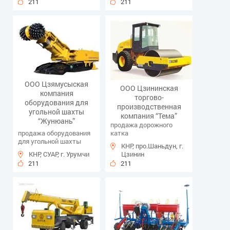
211
211
ООО Цзямусыская
ООО Цзининская
компания
торгово-
оборудования для
производственная
угольной шахты
компания “Тема”
“Жунюань”
продажа дорожного
продажа оборудования
катка
для угольной шахты
КНР, про.Шаньдун, г.
КНР, СУАР, г. Урумчи
Цзинин
211
211