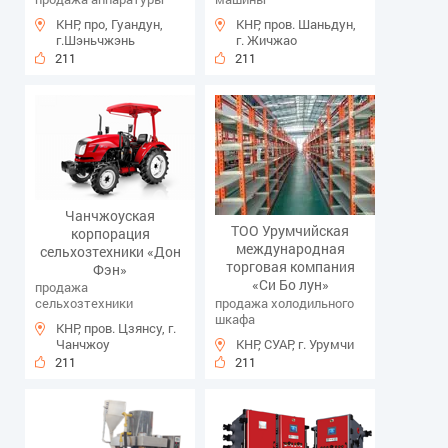
КНР, про, Гуандун,
КНР, пров. Шаньдун,
г.Шэньчжэнь
г. Жичжао
211
211
Чанчжоуская
ТОО Урумчийская
корпорация
международная
сельхозтехники «Дон
торговая компания
Фэн»
«Си Бо лун»
продажа
сельхозтехники
продажа холодильного
шкафа
КНР, пров. Цзянсу, г.
Чанчжоу
КНР, СУАР, г. Урумчи
211
211