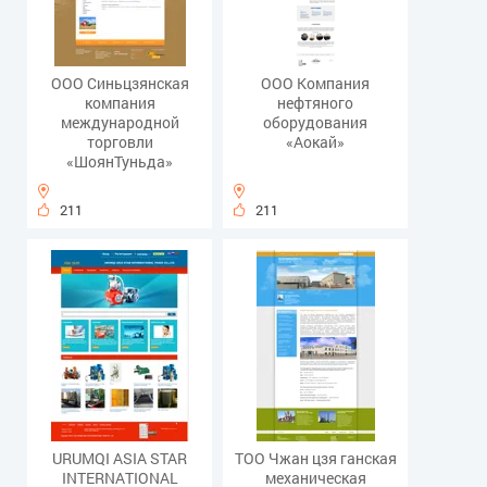
ООО Синьцзянская
ООО Компания
компания
нефтяного
международной
оборудования
торговли
«Аокай»
«ШоянТуньда»
211
211
URUMQI ASIA STAR
ТОО Чжан цзя ганская
INTERNATIONAL
механическая