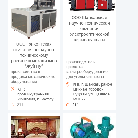
ООО Шанхайская
научно-техническая
компания
электрооптической
взрывозащиты
ООО Гонконгская
компания по научно-
техническому
развитию механизмов
производство и
“Жуй Пу”
продажа
производство и
электрооборудование
продажа механических
для угольной шахты
оборудований
КНР, г. Шанхай, район
КНР,
Минхан, городок
пров.Внутренняя
Пуцзян, ул. Цзянюе
Монголия, г. Баотоу
№1377
211
211