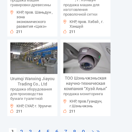
продажа машин
гравировки древесины
продажа машин для
изготовления
КНР, пров. Шаньдун ,
проволочной сетки
зона
экономического
КНР, пров. Хэбэй , г.
развития «Цихэ»
Хэншуй
211
211
ТОО Шэньчжэньская
Urumqi Wanxing Jiayou
научно-техническая
Trading Co., Ltd
компания “Хуэй Аньи”
продажа оборудования
для производства
продажа мониторинга
бумаги туалетной
КНР, пров.Гуандун,
КНР, СУАР, г. Урумчи
г.Шэньчжэнь
211
211
1
2
3
4
5
6
7
8
9