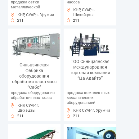
продажа сетки
насоса
металлической
КНР, СУАР, г.
КНР, СУАР, г. Урумчи
Шихэйцзы
211
211
ТОО Синьцзянская
Синьцзянская
международная
фабрика
торговая компания
оборудования
“Ца Адайтэ”
обработки пластмасс
“Сабо”
продажа оборудования
продажа комплектных
обработки пластмасс
механических
оборудованией
КНР, СУАР, г.
Шихэцзы
КНР, СУАР, г. Урумчи
211
211