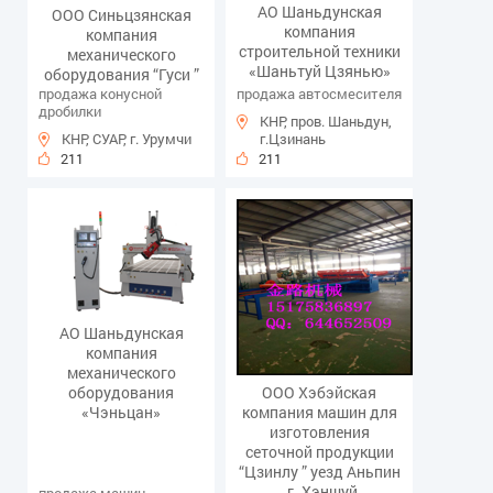
АО Шаньдунская
ООО Синьцзянская
компания
компания
строительной техники
механического
«Шаньтуй Цзянью»
оборудования “Гуси ”
продажа конусной
продажа автосмесителя
дробилки
КНР, пров. Шаньдун,
КНР, СУАР, г. Урумчи
г.Цзинань
211
211
АО Шаньдунская
компания
механического
оборудования
ООО Хэбэйская
«Чэньцан»
компания машин для
изготовления
сеточной продукции
“Цзинлу ” уезд Аньпин
, г. Хэншуй