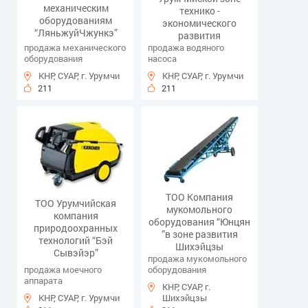
механическим
технико -
оборудованиям
экономического
“ЛяньжуйЧжункэ”
развития
продажа механического
продажа водяного
оборудования
насоса
КНР, СУАР, г. Урумчи
КНР, СУАР, г. Урумчи
211
211
ТОО Компания
ТОО Урумчийская
мукомольного
компания
оборудования “Юнцян
природоохранных
”в зоне развития
технологий “Бэй
Шихэйцзы
Сывэйэр”
продажа мукомольного
продажа моечного
оборудования
аппарата
КНР, СУАР, г.
КНР, СУАР, г. Урумчи
Шихэйцзы