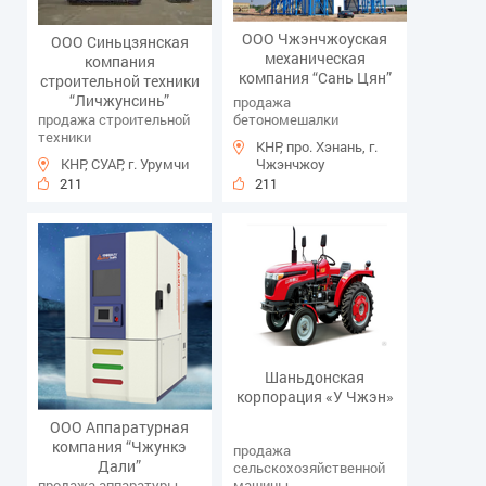
ООО Чжэнчжоуская
ООО Синьцзянская
механическая
компания
компания “Сань Цян”
строительной техники
“Личжунсинь”
продажа
продажа строительной
бетономешалки
техники
КНР, про. Хэнань, г.
КНР, СУАР, г. Урумчи
Чжэнчжоу
211
211
Шаньдонская
корпорация «У Чжэн»
ООО Аппаратурная
компания “Чжункэ
продажа
Дали”
сельскохозяйственной
продажа аппаратуры
машины