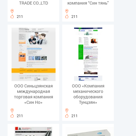
TRADE CO.,LTD
компания “Син тянь”
211
211
ООО Синьцзянская
ООО «Компания
международная
механического
торговая компания
оборудования
«Син Но»
Тунцзян»
211
211