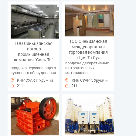
ТОО Синьцзянская
ТОО Синьцзянская
международная
торгово-
торговая компания
промышленная
«Цзя Тэ Су»
компания “Синь Тэ”
продажа декоративных
продажа нержавеющего
и строительных
кухонного оборудования
материалов
КНР, СУАР, г. Урумчи
КНР, СУАР, г. Урумчи
211
211